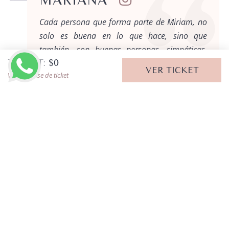
Cada persona que forma parte de Miriam, no
solo es buena en lo que hace, sino que
también, son buenas personas, simpáticas,
TICKET:
$
0
divertidas.
VER TICKET
Ver desglose de ticket
¿DUDA? CONTÁCTANOS
LLAMAR AHORA
SERVICIOS RELACIONADOS