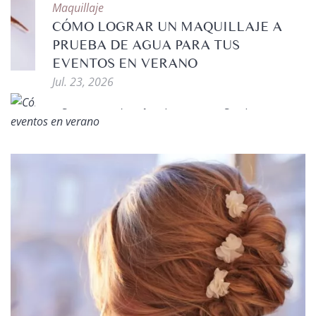
DISEÑOS PARA LUCIR BAJO EL SOL
Maquillaje
Jul. 23, 2026
CÓMO LOGRAR UN MAQUILLAJE A
PRUEBA DE AGUA PARA TUS
EVENTOS EN VERANO
Jul. 23, 2026