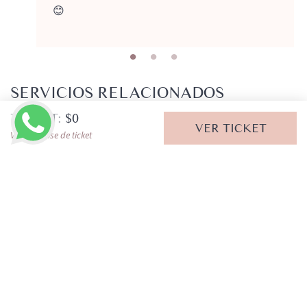
😊
SERVICIOS RELACIONADOS
TICKET:
$
0
VER TICKET
Ver desglose de ticket
¿DUDA? CONTÁCTANOS
LLAMAR AHORA
Personal y SPA
Personal y SPA
MANICURE Y PEDICURE
FACIALES
Desde $100 MXN
Desde $650 MXN