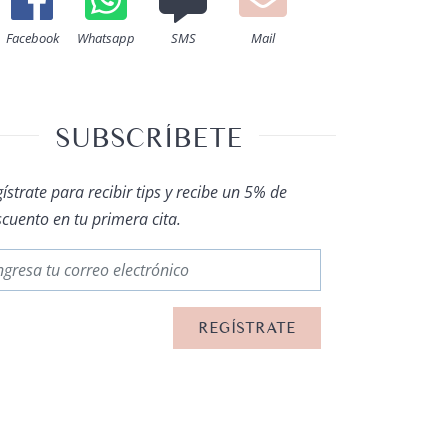
Facebook
Whatsapp
SMS
Mail
SUBSCRÍBETE
ístrate para recibir tips y recibe un 5% de
cuento en tu primera cita.
MIRENE
ELIS
Salí muy feliz con mi peinado y
Todo el ti