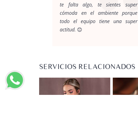
que todo les
te falta algo, te sientes super
ho y super
cómoda en el ambiente porque
de excelente
todo el equipo tiene una super
actitud. 😊
SERVICIOS RELACIONADOS
Belleza
Belleza
MAQUILLAJE
PESTAÑ