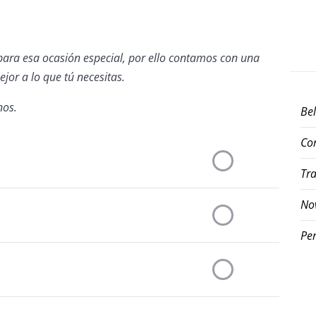
para esa ocasión especial, por ello contamos con una
jor a lo que tú necesitas.
nos.
Be
Co
Tra
No
Pe