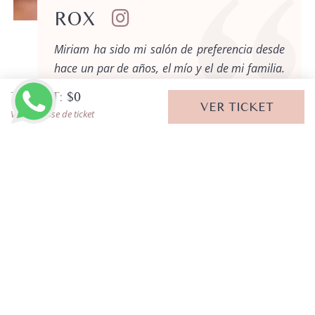
ROX
Miriam ha sido mi salón de preferencia desde
hace un par de años, el mío y el de mi familia.
Siempre un servicio excelente, me encanta ❤
TICKET:
$
0
VER TICKET
Ver desglose de ticket
¿DUDA? CONTÁCTANOS
LLAMAR AHORA
SERVICIOS RELACIONADOS