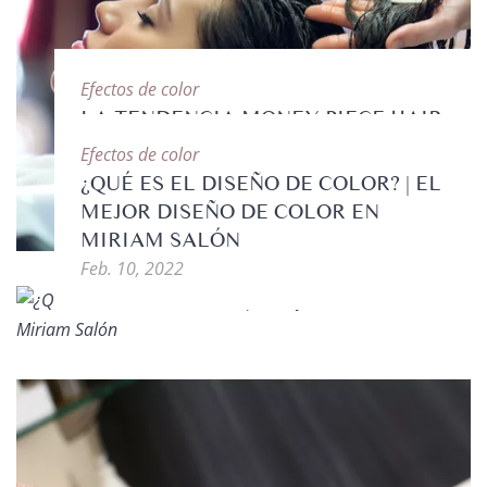
Efectos de color
LA TENDENCIA MONEY PIECE HAIR
| TENDENCIAS DE COLOR
Efectos de color
Mar. 28, 2022
¿QUÉ ES EL DISEÑO DE COLOR? | EL
MEJOR DISEÑO DE COLOR EN
MIRIAM SALÓN
Feb. 10, 2022