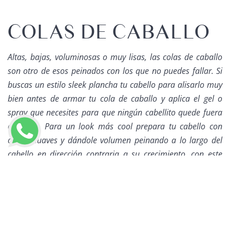
COLAS DE CABALLO
Altas, bajas, voluminosas o muy lisas, las colas de caballo
son otro de esos peinados con los que no puedes fallar. Si
buscas un estilo
sleek
plancha tu cabello para alisarlo muy
bien antes de armar tu cola de caballo y aplica el gel o
spray
que necesites para que ningún cabellito quede fuera
de lugar. Para un
look
más
cool
prepara tu cabello con
ondas suaves y dándole volumen peinando a lo largo del
cabello en dirección contraria a su crecimiento, con este
estilo también rocía un poco de fijador para que se
LLAMAR AHORA
mantenga.