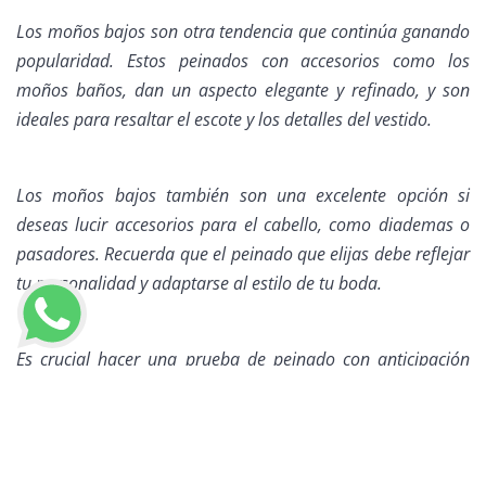
Los moños bajos son otra tendencia que continúa ganando
popularidad. Estos peinados con accesorios como los
moños baños, dan un aspecto elegante y refinado, y son
ideales para resaltar el escote y los detalles del vestido.
Los moños bajos también son una excelente opción si
deseas lucir accesorios para el cabello, como diademas o
pasadores. Recuerda que el peinado que elijas debe reflejar
tu personalidad y adaptarse al estilo de tu boda.
Es crucial hacer una prueba de peinado con anticipación
para asegurarte de que te sientas cómoda y segura con el
LLAMAR AHORA
look elegido. Los
peinados y maquillaje para novias
para el
2023 nos trae emocionantes tendencias que realzan la
belleza natural de cada mujer en el día más especial de sus