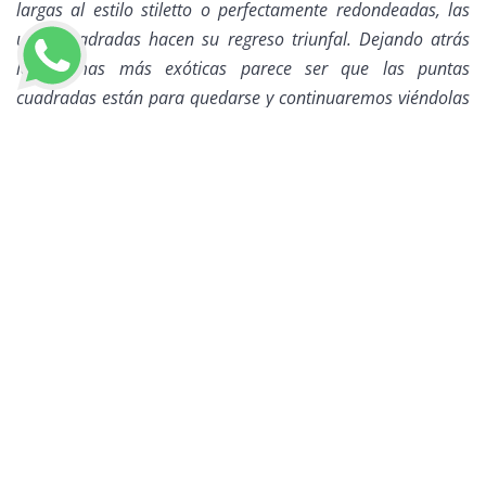
largas al estilo
stiletto
o perfectamente redondeadas, las
uñas cuadradas hacen su regreso triunfal. Dejando atrás
las formas más exóticas parece ser que las puntas
cuadradas están para quedarse y continuaremos viéndolas
el próximo año.
LLAMAR AHORA
Fotos: @imarninails
Así que, ¿qué
look
lucirán sus uñas esta temporada, chicas?
Visitenos
en cualquiera de las sucursales de Miriam para
recibir el manicure perfecto y para que sus manos sean el
mejor accesorio. ¡Las espero! ;)