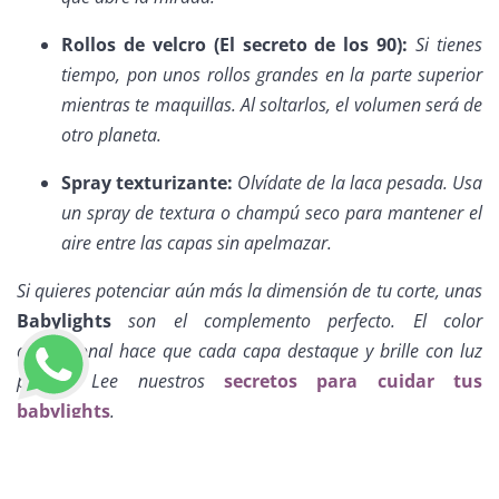
Rollos de velcro (El secreto de los 90):
Si tienes
tiempo, pon unos rollos grandes en la parte superior
mientras te maquillas. Al soltarlos, el volumen será de
otro planeta.
Spray texturizante:
Olvídate de la laca pesada. Usa
un spray de textura o champú seco para mantener el
aire entre las capas sin apelmazar.
Si quieres potenciar aún más la dimensión de tu corte, unas
Babylights
son el complemento perfecto. El color
dimensional hace que cada capa destaque y brille con luz
propia. Lee nuestros
secretos para cuidar tus
babylights
.
LLAMAR AHORA
MANTENIMIENTO: EL
CORTE QUE CRECE BONITO