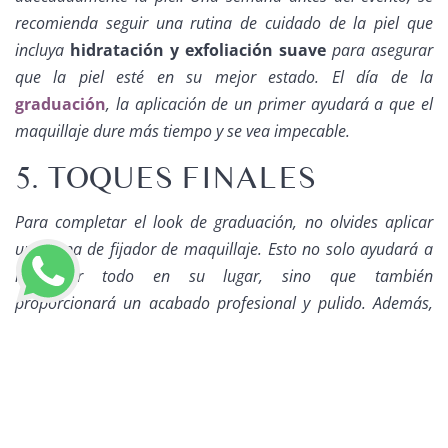
recomienda seguir una rutina de cuidado de la piel que
incluya
hidratación y exfoliación suave
para asegurar
que la piel esté en su mejor estado. El día de la
graduación
, la aplicación de un primer ayudará a que el
maquillaje dure más tiempo y se vea impecable.
5. TOQUES FINALES
Para completar el look de graduación, no olvides aplicar
una capa de fijador de maquillaje. Esto no solo ayudará a
mantener todo en su lugar, sino que también
proporcionará un acabado profesional y pulido. Además,
un poco de rubor en las mejillas puede añadir un toque de
LLAMAR AHORA
color saludable, completando el look de manera
armoniosa.
BRILLA CON UN LOOK