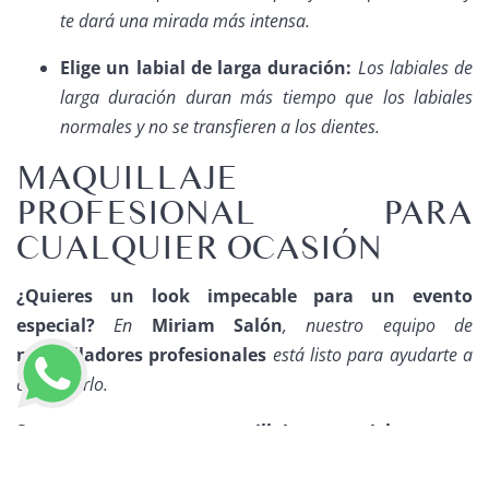
te dará una mirada más intensa.
Elige un labial de larga duración:
Los labiales de
larga duración duran más tiempo que los labiales
normales y no se transfieren a los dientes.
MAQUILLAJE
PROFESIONAL PARA
CUALQUIER OCASIÓN
¿Quieres un look impecable para un evento
especial?
En
Miriam Salón
, nuestro equipo de
maquilladores profesionales
está listo para ayudarte a
conseguirlo.
Somos expertos en
maquillaje para piel grasa
, y
LLAMAR AHORA
sabemos cómo crear un look que dure todo el día, sin