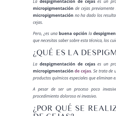
La
despigmentación de cejas
es un pro
micropigmentación
de cejas previamente
micropigmentación
no ha dado los resulta
cejas.
Pero, ¿es una
buena opción
la
despigment
que necesitas saber sobre esta técnica, los cu
¿QUÉ ES LA DESPIG
La
despigmentación de cejas
es un pro
micropigmentación
de cejas
. Se trata de
productos químicos especiales que eliminan el
A pesar de ser un proceso poco invasiv
procedimiento doloroso ni invasivo.
¿POR QUÉ SE REALI