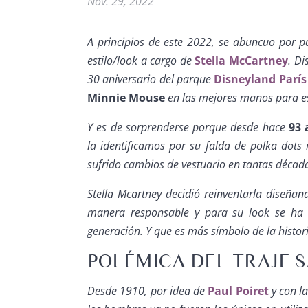
Nov. 29, 2022
A principios de este 2022, se abuncuo por 
estilo/look a cargo de
Stella McCartney
. Di
30 aniversario del parque
Disneyland París
Minnie Mouse
en las mejores manos para es
Y es de sorprenderse porque desde hace
93 
la identificamos por su falda de
polka dots
r
sufrido cambios de vestuario en tantas décad
Stella Mcartney decidió reinventarla diseña
manera responsable y para su look se ha 
generación. Y que es más símbolo de la histori
POLÉMICA DEL TRAJE 
Desde 1910, por idea de
Paul Poiret
y con l