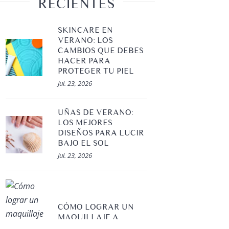
RECIENTES
SKINCARE EN
VERANO: LOS
CAMBIOS QUE DEBES
HACER PARA
PROTEGER TU PIEL
Jul. 23, 2026
UÑAS DE VERANO:
LOS MEJORES
DISEÑOS PARA LUCIR
BAJO EL SOL
Jul. 23, 2026
Tratamientos
Tratamien
LAS ETAPAS DESPUÉS DEL
¿CÓMO 
MICROBLADING
CABELL
CÓMO LOGRAR UN
Abr. 21, 2022
Jul. 01, 2
MAQUILLAJE A
PRUEBA DE AGUA