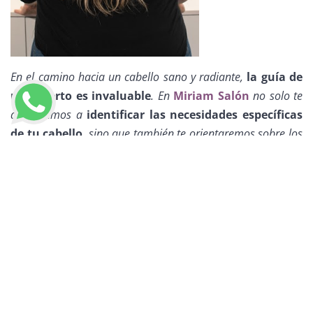
En el camino hacia un cabello sano y radiante,
la guía de
un experto es invaluable
. En
Miriam Salón
no solo te
ayudaremos a
identificar las necesidades específicas
de tu cabello
, sino que también te orientaremos sobre los
productos y
tratamientos
más adecuados
para tu
LLAMAR AHORA
tipo de cabello y estilo de vida.
Un cabello hermoso y saludable no es solo una
cuestión de estética, sino también un reflejo de tu
bienestar general.
Invertir en la asesoría de un
profesional del cabello es una inversión en tu salud y
autoestima.
Contáctanos y agenda tu cita ahora mismo.