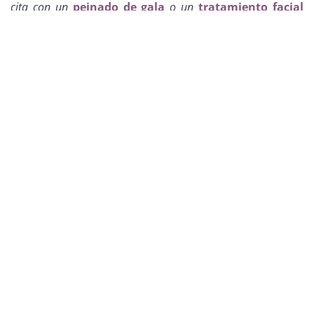
cita con un
peinado de gala
o un
tratamiento facial
para un resultado impecable.
LLAMAR AHORA
No esperes más para lucir el look de tus sueños.
Agenda
tu cita de maquillaje profesional en Miriam Salón
hoy mismo
y deja que nuestros artistas creen magia en tu
piel.
SUBSCRÍBETE
Regístrate para recibir tips y recibe un 5% de descuento en
tu primera cita.