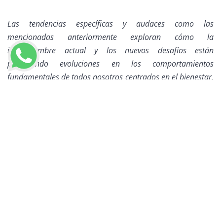
Las tendencias específicas y audaces como las
mencionadas anteriormente exploran cómo la
incertidumbre actual y los nuevos desafíos están
provocando evoluciones en los comportamientos
fundamentales de todos nosotros centrados en el bienestar,
experiencias, valor y sostenibilidad.
LLAMAR AHORA
Viendo hacia el 2023, esperamos que con esta vista previa
de las tendencias en moda y belleza, te animes por alguna
de ellas, agenda tu cita en cualquier de nuestras dos
sucursales y consiéntete en este inicio de año.