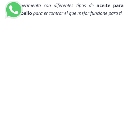
Experimenta con diferentes tipos de
aceite para
cabello
para encontrar el que mejor funcione para ti.
Si bien estos consejos te pueden ayudar a elegir el aceite
LLAMAR AHORA
para cabello ideal y aplicarlo correctamente, te
recomendamos
visitar a un profesional del cuidado
del cabello
para obtener una
evaluación
personalizada y recomendaciones más precisas.
En
Miriam Salón
, contamos con un equipo de expertos en
belleza capilar que te ayudarán a determinar tu tipo de
pelo, las necesidades específicas de tu cabello y te
recomendarán el aceite para cabello perfecto para ti.
Además, te brindarán
consejos personalizados para el
cuidado de tu cabello
y te ayudarán a crear una rutina
de cuidado capilar adecuada para que luzcas un cabello
saludable, brillante y hermoso.