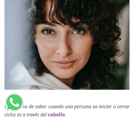
Una forma de saber cuando una persona va iniciar o cerrar
ciclos es a través del
cabello
.
LLAMAR AHORA
Para nosotros en Miriam Salón es una manera de soltar