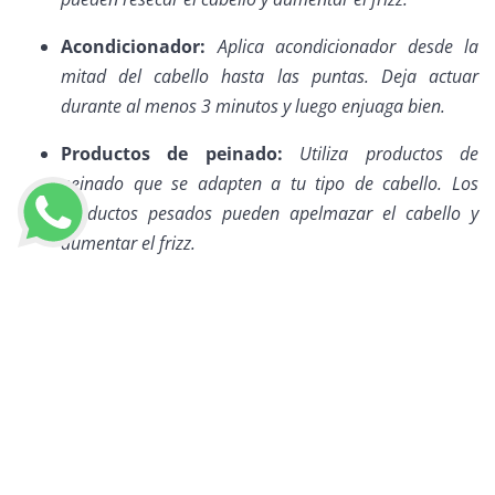
Acondicionador:
Aplica acondicionador desde la
mitad del cabello hasta las puntas. Deja actuar
durante al menos 3 minutos y luego enjuaga bien.
Productos de peinado:
Utiliza productos de
peinado que se adapten a tu tipo de cabello. Los
productos pesados pueden apelmazar el cabello y
aumentar el frizz.
PEINADOS PROTECTORES
LLAMAR AHORA
Considera incorporar peinados protectores, como trenzas o
moños, en tu rutina diaria. Estos estilos no solo protegen tu
cabello del daño externo, sino que también ayudan a
mantenerlo en su lugar y reducir el frizz.
DIETA RICA EN NUTRIENTES